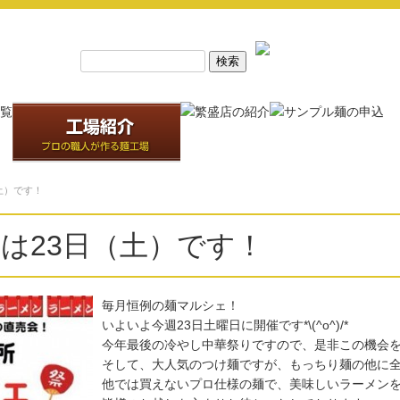
土）です！
は23日（土）です！
毎月恒例の麺マルシェ！
いよいよ今週23日土曜日に開催です*\(^o^)/*
今年最後の冷やし中華祭りですので、是非この機会
そして、大人気のつけ麺ですが、もっちり麺の他に
他では買えないプロ仕様の麺で、美味しいラーメンを作